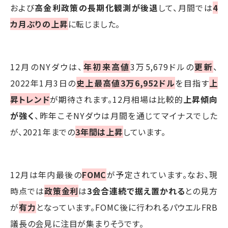
および
高金利政策の長期化観測が後退
して、月間では
4
カ月ぶりの上昇
に転じました。
12月のNYダウは、
年初来高値
3万5,679ドルの
更新
、
2022年1月3日の
史上最高値3万6,952ドル
を目指す
上
昇トレンド
が期待されます。12月相場は比較的
上昇傾向
が強く
、昨年こそNYダウは月間を通じてマイナスでした
が、2021年までの
3年間は上昇
しています。
12月は年内最後の
FOMC
が予定されています。なお、現
時点では
政策金利
は
3会合連続で据え置かれる
との見方
が
有力
となっています。FOMC後に行われるパウエルFRB
議長の会見に注目が集まりそうです。