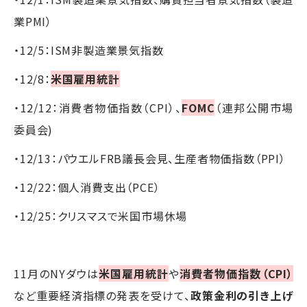
業PMI）
・12/5：ISM非製造業景気指数
・12/8：
米国雇用統計
・12/12：消費者物価指数（CPI）、
FOMC
（連邦公開市場
委員会)
・12/13：パウエルFRB議長会見、生産者物価指数（PPI）
・12/22：個人消費支出（PCE）
・12/25：クリスマスで米国市場休場
11月のNYダウは
米国雇用統計
や
消費者物価指数（CPI）
など重要経済指標の発表を受けて、
政策金利の引き上げ