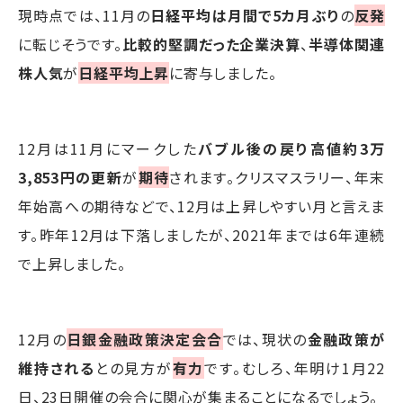
現時点では、11月の
日経平均は月間で5カ月ぶり
の
反発
に転じそうです。
比較的堅調だった企業決算
、
半導体関連
株人気
が
日経平均上昇
に寄与しました。
12月は11月にマークした
バブル後の戻り高値約3万
3,853円の更新
が
期待
されます。クリスマスラリー、年末
年始高への期待などで、12月は上昇しやすい月と言えま
す。昨年12月は下落しましたが、2021年までは6年連続
で上昇しました。
12月の
日銀金融政策決定会合
では、現状の
金融政策が
維持される
との見方が
有力
です。むしろ、年明け1月22
日、23日開催の会合に関心が集まることになるでしょう。