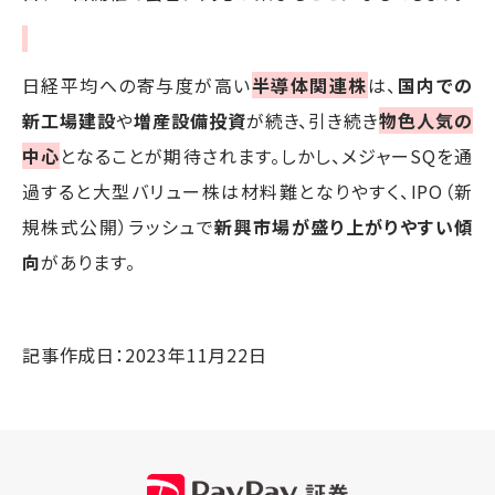
日経平均への寄与度が高い
半導体関連株
は、
国内での
新工場建設
や
増産設備投資
が続き、引き続き
物色人気の
中心
となることが期待されます。しかし、メジャーSQを通
過すると大型バリュー株は材料難となりやすく、IPO（新
規株式公開）ラッシュで
新興市場が盛り上がりやすい傾
向
があります。
記事作成日：2023年11月22日