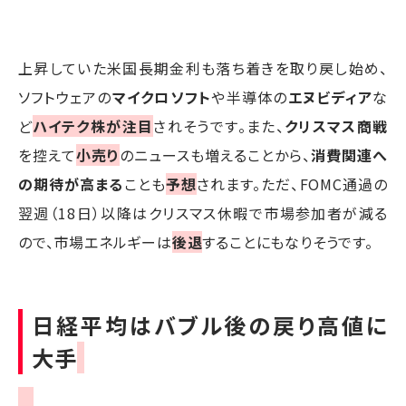
上昇していた米国長期金利も落ち着きを取り戻し始め、
ソフトウェアの
マイクロソフト
や半導体の
エヌビディア
な
ど
ハイテク株が注目
されそうです。また、
クリスマス商戦
を控えて
小売り
のニュースも増えることから、
消費関連へ
の期待が高まる
ことも
予想
されます。ただ、FOMC通過の
翌週（18日）以降はクリスマス休暇で市場参加者が減る
ので、市場エネルギーは
後退
することにもなりそうです。
日経平均はバブル後の戻り高値に
大手