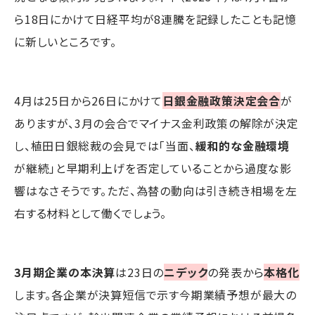
ら18日にかけて日経平均が8連騰を記録したことも記憶
に新しいところです。
4月は25日から26日にかけて
日銀金融政策決定会合
が
ありますが、3月の会合でマイナス金利政策の解除が決定
し、植田日銀総裁の会見では「当面、
緩和的な金融環境
が継続」と早期利上げを否定していることから過度な影
響はなさそうです。ただ、為替の動向は引き続き相場を左
右する材料として働くでしょう。
3月期企業の本決算
は23日の
ニデック
の発表から
本格化
します。各企業が決算短信で示す今期業績予想が最大の