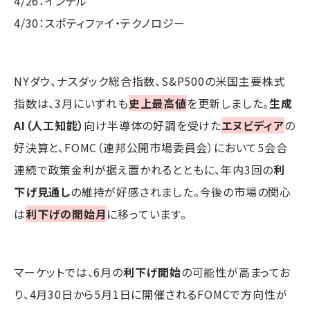
4/26：インテル
4/30：スポティファイ・テクノロジー
NYダウ、ナスダック総合指数、S&P500の米国主要株式
指数は、3月にいずれも
史上最高値
を更新しました。
生成
AI（人工知能）
向け半導体の好調を受けた
エヌビディア
の
好決算と、FOMC（連邦公開市場委員会）において5会合
連続で政策金利が据え置かれるとともに、年内3回の
利
下げ見通し
の維持が好感されました。今後の市場の関心
は
利下げの開始月
に移っています。
マーケットでは、6月の
利下げ開始
の可能性が高まってお
り、4月30日から5月1日に開催されるFOMCで方向性が