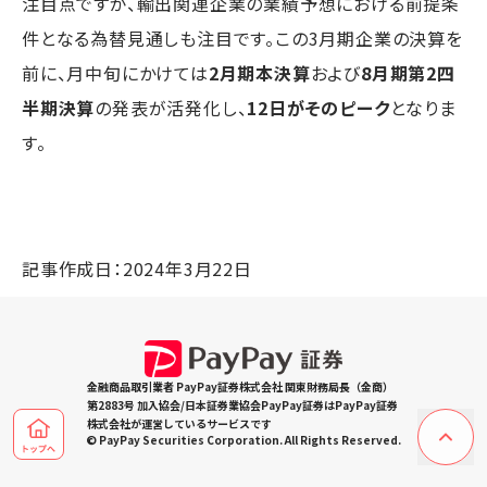
注目点ですが、輸出関連企業の業績予想における前提条
件となる為替見通しも注目です。この3月期企業の決算を
前に、月中旬にかけては
2月期本決算
および
8月期第2四
半期決算
の発表が活発化し、
12日がそのピーク
となりま
す。
記事作成日：2024年3月22日
金融商品取引業者 PayPay証券株式会社 関東財務局長（金商）
第2883号 加入協会/日本証券業協会PayPay証券はPayPay証券
株式会社が運営しているサービスです
© PayPay Securities Corporation. All Rights Reserved.