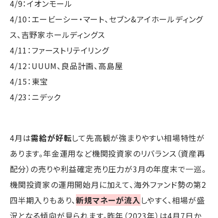
4/9：イオンモール
4/10：エービーシー・マート、セブン&アイホールディング
ス、吉野家ホールディングス
4/11：ファーストリテイリング
4/12：UUUM、良品計画、高島屋
4/15：東宝
4/23：ニデック
4月は
需給が好転
して先高観が強まりやすい相場特性が
あります。年金運用など機関投資家のリバランス（資産再
配分）の売りや利益確定売り圧力が3月の年度末で一巡。
機関投資家の運用開始月に加えて、海外ファンド勢の第2
四半期入りもあり、
新規マネーが流入
しやすく、相場が盛
況となる傾向が見られます。昨年（2023年）は4月7日か