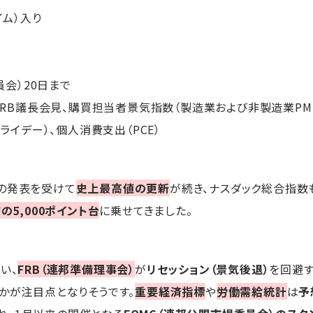
イム）入り
委員会）20日まで
ルFRB議長会見、購買担当者景気指数（製造業および非製造業PM
フライデー）、個人消費支出（PCE）
の発表を受けて
史上最高値の更新
が続き、ナスダック総合指数
の5,000ポイント台
に乗せてきました。
い、
FRB（連邦準備理事会）
が
リセッション（景気後退）
を回避
るかが注目点となりそうです。
重要経済指標
や
労働需給統計
は
予