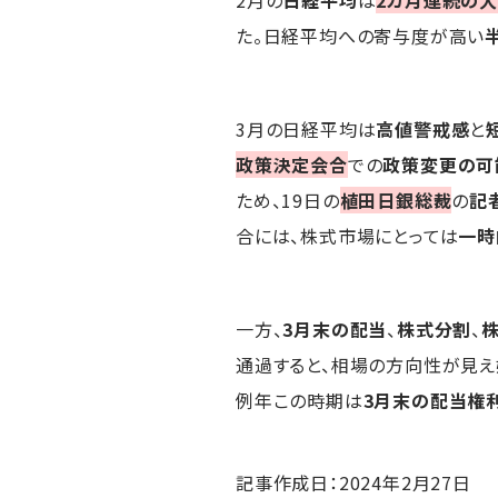
2月の
日経平均
は
2カ月連続の
た。日経平均への寄与度が高い
3月の日経平均は
高値警戒感
と
政策決定会合
での
政策変更の可
ため、19日の
植田日銀総裁
の
記
合には、株式市場にとっては
一時
一方、
3月末の配当
、
株式分割
、
通過すると、相場の方向性が見え
例年この時期は
3月末の配当権
記事作成日：2024年2月27日