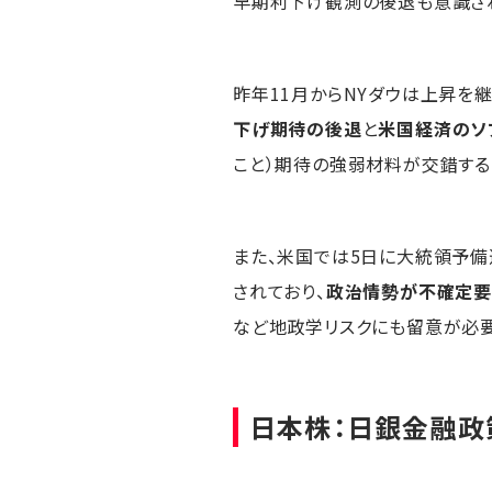
早期利下げ観測の後退も意識さ
昨年11月からNYダウは上昇を
下げ期待の後退
と
米国経済のソ
こと）期待の強弱材料が交錯する
また、米国では5日に大統領予備
されており、
政治情勢が不確定
など地政学リスクにも留意が必要
日本株：日銀金融政