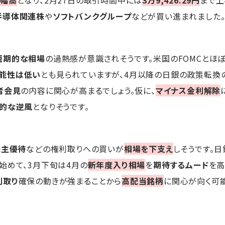
大幅高
となり、2月27日の取引時間中には
3万9,426.29円
まで上
半導体関連株
や
ソフトバンクグループ
などが買い進まれました
短期的な相場
の過熱感が意識されそうです。米国のFOMCとほ
能性は低い
とも見られていますが、4月以降の日銀の政策転換
者会見
の内容に関心が高まるでしょう。仮に、
マイナス金利解除
的な逆風
となりそうです。
株主優待
などの権利取りへの買いが
相場を下支え
しそうです。
始めて、3月下旬は4月の
新年度入り相場
を
期待するムード
を高
利取り
確保の動きが強まることから
高配当銘柄
に関心が向く可