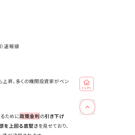
I）速報値
も上昇、多くの機関投資家がベン
するために
政策金利
の
引き下げ
想を上回る底堅さ
を見せており、