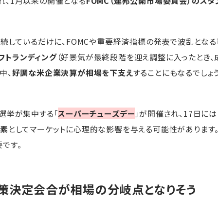
れ、1月以来の開催となる
FOMC（連邦公開市場委員会）のスタ
継続しているだけに、FOMCや重要経済指標の発表で波乱となる
フトランディング
（好景気が最終段階を迎え調整に入ったとき、
中、
好調な米企業決算が相場を下支え
することにもなるでしょう
選挙が集中する「
スーパーチューズデー
」が開催され、17日に
要素
としてマーケットに心理的な影響を与える可能性があります
です。
策決定会合が相場の分岐点となりそう