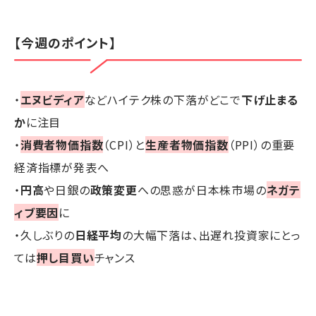
【今週のポイント】
・
エヌビディア
などハイテク株の下落がどこで
下げ止まる
か
に注目
・
消費者物価指数
（CPI）と
生産者物価指数
（PPI）の重要
経済指標が発表へ
・
円高
や日銀の
政策変更
への思惑が日本株市場の
ネガテ
ィブ要因
に
・久しぶりの
日経平均
の大幅下落は、出遅れ投資家にとっ
ては
押し目買い
チャンス