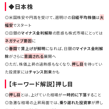
◆日本株
◎米国株安や円高を受けて、週明けの
日経平均株価
は
大
幅安
でスタート
◎日銀の
マイナス金利解除
の思惑も株式市場にとっては
ネガティブ要因
に
◎
春闘
で
賃上げが鮮明
になれば、日銀の
マイナス金利解
除
がさらに
意識される
展開へ
◎ただ、株価上昇の過熱感もなくなり、
押し目
を待ってい
た投資家には
チャンス到来
かも
【キーワード解説】押し目
◎
押し目
とは、上げていた相場が
一時的に下落
すること
◎急激な相場の上昇局面では、
乗り遅れた投資家
が押し