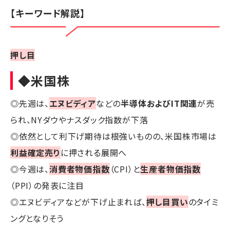
【キーワード解説】
押し目
◆米国株
◎先週は、
エヌビディア
などの
半導体およびIT関連
が売
られ、NYダウやナスダック指数が下落
◎依然として利下げ期待は根強いものの、米国株市場は
利益確定売り
に押される展開へ
◎今週は、
消費者物価指数
（CPI）と
生産者物価指数
（PPI）の発表に注目
◎エヌビディアなどが下げ止まれば、
押し目買い
のタイミ
ングとなりそう