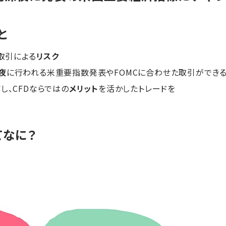
と
ジ取引による
リスク
夜
に行われる米重要指数発表やFOMCに合わせた取引ができ
し、CFDならではの
メリット
を活かしたトレードを
てなに？