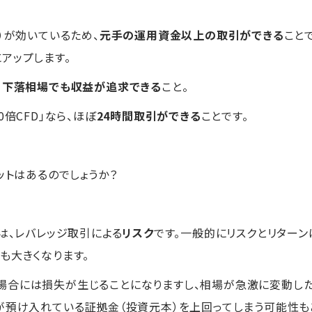
）が効いているため、
元手の運用資金以上の取引ができる
こと
アップします。
、
下落相場でも収益が追求できる
こと。
倍CFD」なら、ほぼ
24時間取引ができる
ことです。
ットはあるのでしょうか？
は、レバレッジ取引による
リスク
です。一般的にリスクとリター
も大きくなります。
場合には損失が生じることになりますし、相場が急激に変動し
が預け入れている証拠金（投資元本）を上回ってしまう可能性も