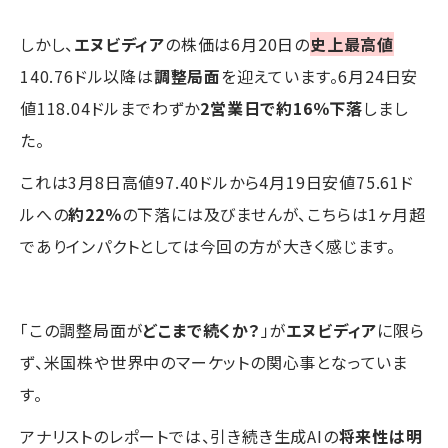
しかし、
エヌビディア
の株価は6月20日の
史上最高値
140.76ドル以降は
調整局面
を迎えています。6月24日安
値118.04ドルまでわずか
2営業日で約16％下落
しまし
た。
これは3月8日高値97.40ドルから4月19日安値75.61ド
ルへの
約22％
の下落には及びませんが、こちらは1ヶ月超
でありインパクトとしては今回の方が大きく感じます。
「この調整局面が
どこまで続くか？
」が
エヌビディア
に限ら
ず、米国株や世界中のマーケットの関心事となっていま
す。
アナリストのレポートでは、引き続き生成AIの
将来性は明