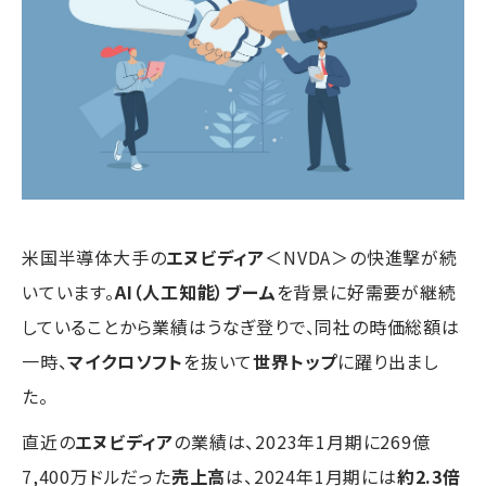
米国半導体大手の
エヌビディア
＜NVDA＞の快進撃が続
いています。
AI（人工知能）ブーム
を背景に好需要が継続
していることから業績はうなぎ登りで、同社の時価総額は
一時、
マイクロソフト
を抜いて
世界トップ
に躍り出まし
た。
直近の
エヌビディア
の業績は、2023年1月期に269億
7,400万ドルだった
売上高
は、2024年1月期には
約2.3倍