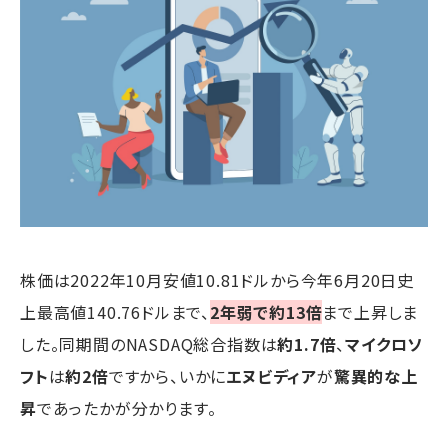
株価は2022年10月安値10.81ドルから今年6月20日史
上最高値140.76ドルまで、
2年弱で約13倍
まで上昇しま
した。同期間のNASDAQ総合指数は
約1.7倍
、
マイクロソ
フト
は
約2倍
ですから、いかに
エヌビディア
が
驚異的な上
昇
であったかが分かります。