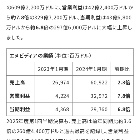
の609億2,200万ドルに、
営業利益
は42億2,400万ドルか
ら
約7.8倍
の329億7,200万ドル、
当期利益
は43億6,800
万ドルから
約6.8
倍の297億6,000万ドルに大幅に上昇し
ました。
エヌビディアの業績
（単位：百万ドル）
2023年1月期
2024年1月期
前期比
売上高
26,974
60,922
2.3倍
営業利益
4,224
32,972
7.8倍
当期利益
4,368
29,760
6.8倍
2025年度第1四半期決算も、売上高は前年同期比約3.6
倍の260億4,400万ドルと過去最高を記録し、営業利益