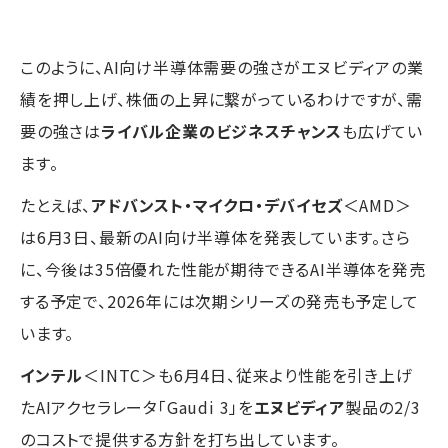
このように、AI向け半導体需要の強さがエヌビディアの業
績を押し上げ、株価の上昇に繋がっているわけですが、需
要の強さは
ライバル企業のビジネスチャンス
も広げてい
ます。
たとえば、
アドバンスト・マイクロ・デバイセズ
＜AMD＞
は6月3日、最新のAI向け半導体を発表しています。さら
に、今後は35倍優れた性能が期待できるAI半導体を発売
する予定で、2026年には次期シリーズの発売も予定して
います。
インテル
＜INTC＞も6月4日、従来より性能を引き上げ
たAIアクセラレータ「Gaudi 3」を
エヌビディア
製品の2/3
のコストで提供する方針を打ち出しています。