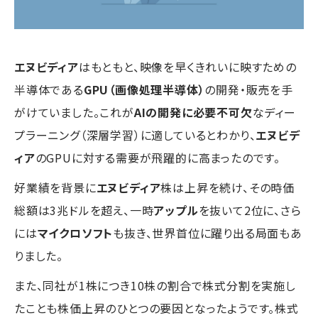
エヌビディア
はもともと、映像を早くきれいに映すための
半導体である
GPU（画像処理半導体）
の開発・販売を手
がけていました。これが
AIの開発に必要不可欠
なディー
プラーニング（深層学習）に適しているとわかり、
エヌビデ
ィア
のGPUに対する需要が飛躍的に高まったのです。
好業績を背景に
エヌビディア
株は上昇を続け、その時価
総額は3兆ドルを超え、一時
アップル
を抜いて2位に、さら
には
マイクロソフト
も抜き、世界首位に躍り出る局面もあ
りました。
また、同社が1株につき10株の割合で株式分割を実施し
たことも株価上昇のひとつの要因となったようです。株式