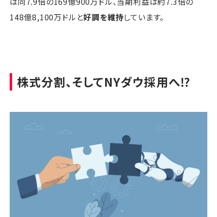
は同7.9倍の169億900万ドル、当期利益は約7.3倍の
148億8,100万ドルと
好調を維持
しています。
株式分割、そしてNYダウ採用へ⁉