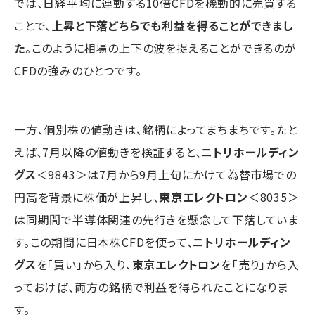
では、日経平均に連動する10倍CFDを機動的に売買する
ことで、
上昇と下落どちらでも利益を得ることができまし
た
。このように相場の上下の波を捉えることができるのが
CFDの強みのひとつです。
一方、個別株の値動きは、銘柄によってまちまちです。たと
えば、7月以降の値動きを検証すると、
ニトリホールディン
グス
＜9843＞は7月から9月上旬にかけて為替市場での
円高を背景に株価が上昇し、
東京エレクトロン
＜8035＞
は同期間で半導体関連の先行きを懸念して下落していま
す。この期間に日本株CFDを使って、
ニトリホールディン
グス
を「買い」から入り、
東京エレクトロン
を「売り」から入
っておけば、両方の銘柄で利益を得られたことになりま
す。