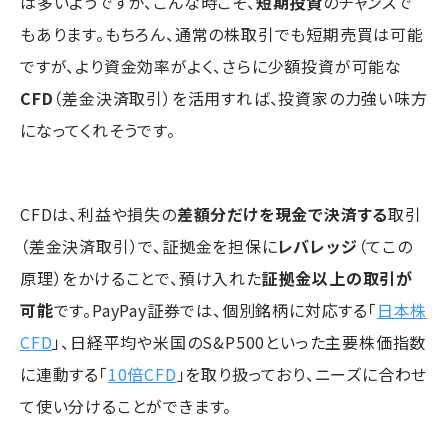
は多いようですが、こんな時こそ、
短期投資
のチャンスで
もあります。もちろん、通常の株取引でも短期売買は可能
ですが、より資金効率がよく、さらに少額投資が可能な
CFD
（差金決済取引）を活用すれば、投資家の力強い味方
になってくれそうです。
CFDは、利益や損失の
差額分だけを現金で決済する
取引
（差金決済取引）で、証拠金を担保に
レバレッジ
（てこの
原理）をかけることで、預け入れた
証拠金以上の取引が
可能
です。PayPay証券では、個別銘柄に対応する「
日本株
CFD
」、日経平均や米国のS&P500といった主要株価指数
に連動する「
10倍CFD
」を取り扱っており、ニーズに合わせ
て使い分けることができます。