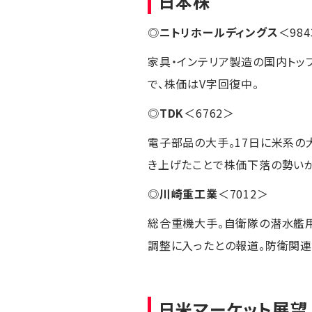
日本株
◎
ニトリホールディングス
＜98
家具・インテリア製造の国内トッ
で、株価はV字回復中。
◎
TDK
＜6762＞
電子部品の大手。17日に米系の大
き上げたことで株価下落の勢いが
◎
川崎重工業
＜7012＞
総合重機大手。自衛隊の潜水艦用
調整に入ったとの報道。防衛関連
日米マーケット展望