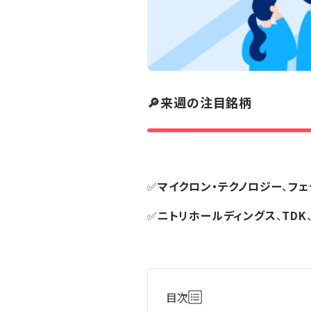
🔎来週の注目銘柄
✅
マイクロン・テクノロジー
、
フェ
✅
ニトリホールディングス
、
TDK
目次