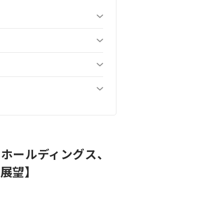
リホールディングス、
ト展望】