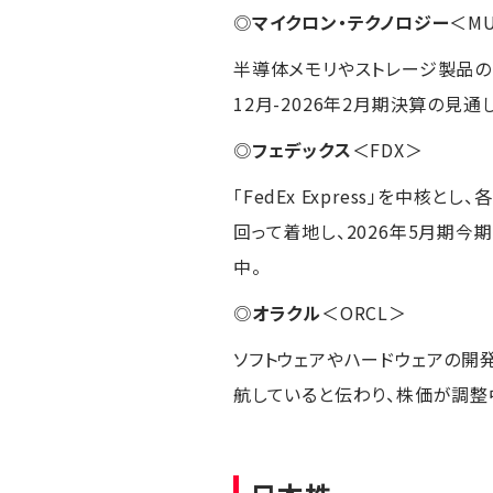
◎
マイクロン・テクノロジー
＜M
半導体メモリやストレージ製品の製
12月-2026年2月期決算の見
◎
フェデックス
＜FDX＞
「FedEx Express」を中
回って着地し、2026年5月期今
中。
◎
オラクル
＜ORCL＞
ソフトウェアやハードウェアの開
航していると伝わり、株価が調整