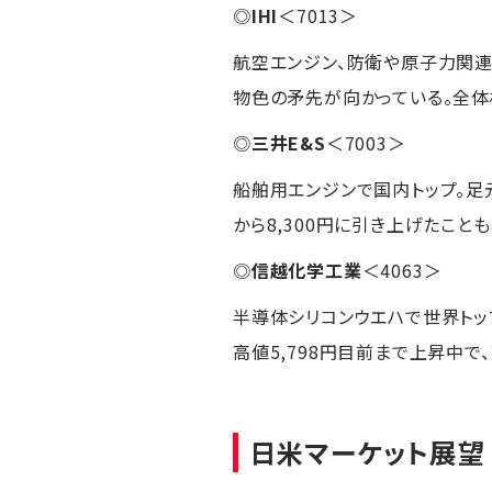
◎
IHI
＜7013＞
航空エンジン、防衛や原子力関連
物色の矛先が向かっている。全体
◎
三井E&S
＜7003＞
船舶用エンジンで国内トップ。足
から8,300円に引き上げたこと
◎
信越化学工業
＜4063＞
半導体シリコンウエハで世界トッ
高値5,798円目前まで上昇中で
日米マーケット展望