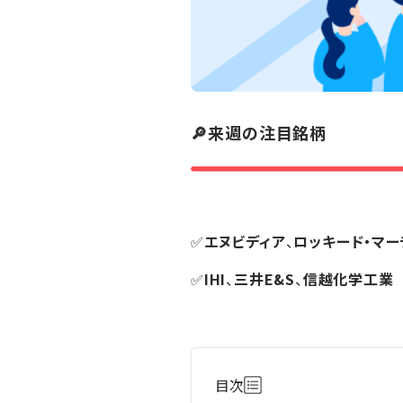
🔎来週の注目銘柄
✅
エヌビディア
、
ロッキード・マー
✅
IHI
、
三井E&S
、
信越化学工業
目次