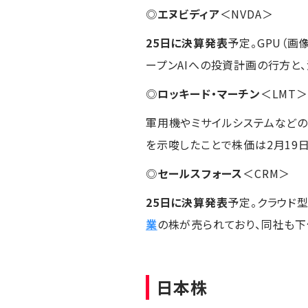
◎
エヌビディア
＜NVDA＞
25日に決算発表
予定。GPU（
ープンAIへの投資計画の行方と
◎
ロッキード・マーチン
＜LMT＞
軍用機やミサイルシステムなどの
を示唆したことで株価は2月19日
◎
セールスフォース
＜CRM＞
25日に決算発表
予定。クラウド
業
の株が売られており、同社も下
日本株