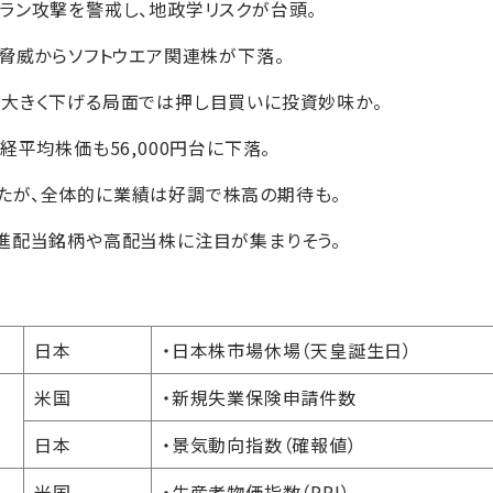
ラン攻撃を警戒し、地政学リスクが台頭。
の脅威からソフトウエア関連株が下落。
、大きく下げる局面では押し目買いに投資妙味か。
経平均株価も56,000円台に下落。
たが、全体的に業績は好調で株高の期待も。
進配当銘柄や高配当株に注目が集まりそう。
日本
・日本株市場休場（天皇誕生日）
米国
・新規失業保険申請件数
日本
・景気動向指数（確報値）
米国
・生産者物価指数（PPI）