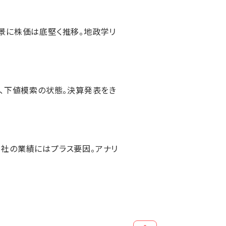
景に株価は底堅く推移。地政学リ
き、下値模索の状態。決算発表をき
同社の業績にはプラス要因。アナリ