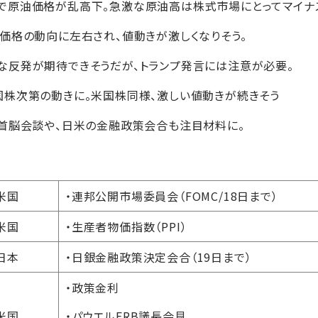
で原油価格が乱高下。急激な原油高は株式市場にとってマイナ
価格の動向に左右され、値動きが激しくなりそう。
な反発が期待できそうだが、トランプ発言には注意が必要。
国株次第の動きに。米国株同様、激しい値動きが続きそう
首脳会談や、日米の金融政策会合も注目材料に。
米国
・連邦公開市場委員会（FOMC/18日まで）
米国
・生産者物価指数（PPI）
日本
・日銀金融政策決定会合（19日まで）
・政策金利
米国
・パウエルFRB議長会見