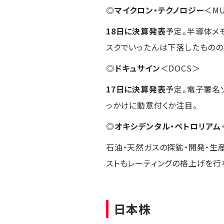
◎
マイクロン・テクノロジー
＜M
18日に決算発表
予定。半導体メ
スクでいったんは下落したもの
◎
ドキュサイン
＜DOCS＞
17日に決算発表
予定。電子署名
っかけに動意付くか注目。
◎
オキシデンタル・ペトロリアム
石油・天然ガスの探鉱・開発・生
ストもレーティングの格上げを行
日本株