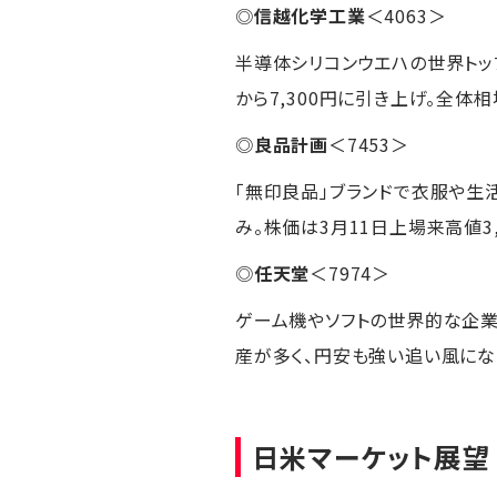
◎
信越化学工業
＜4063＞
半導体シリコンウエハの世界トッ
から7,300円に引き上げ。全体
◎
良品計画
＜7453＞
「無印良品」ブランドで衣服や生
み。株価は3月11日上場来高値3,
◎
任天堂
＜7974＞
ゲーム機やソフトの世界的な企業。「
産が多く、円安も強い追い風にな
日米マーケット展望