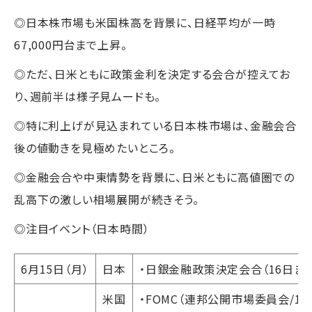
◎日本株市場も米国株高を背景に、日経平均が一時
67,000円台まで上昇。
◎ただ、日米ともに政策金利を決定する会合が控えてお
り、週前半は様子見ムードも。
◎特に利上げが見込まれている日本株市場は、金融会合
後の値動きを見極めたいところ。
◎金融会合や中東情勢を背景に、日米ともに高値圏での
乱高下の激しい相場展開が続きそう。
◎注目イベント（日本時間）
6月15日（月）
日本
・日銀金融政策決定会合（16日まで
米国
・FOMC（連邦公開市場委員会/17