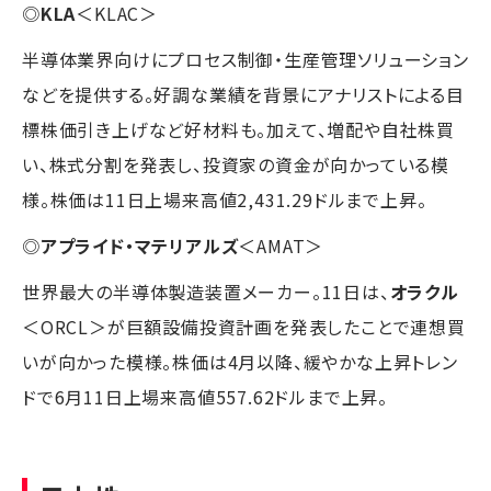
◎
KLA
＜KLAC＞
半導体業界向けにプロセス制御・生産管理ソリューション
などを提供する。好調な業績を背景にアナリストによる目
標株価引き上げなど好材料も。加えて、増配や自社株買
い、株式分割を発表し、投資家の資金が向かっている模
様。株価は11日上場来高値2,431.29ドルまで上昇。
◎
アプライド・マテリアルズ
＜AMAT＞
世界最大の半導体製造装置メーカー。11日は、
オラクル
＜ORCL＞が巨額設備投資計画を発表したことで連想買
いが向かった模様。株価は4月以降、緩やかな上昇トレン
ドで6月11日上場来高値557.62ドルまで上昇。