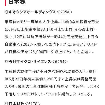
日本株
◎
キオクシアホールディングス
＜285A＞
半導体メモリー専業の大手企業。世界的なAI投資を背景
に6月3日上場来高値83,140円まで上昇。その後上昇一
服も、12日には時価総額が一時44兆円を突破し、
トヨタ
自動車
＜7203＞を抜いて国内トップに。あるアナリスト
が目標株価を126,000円に引き上げたことも話題に。
◎
野村マイクロ・サイエンス
＜6254＞
半導体の製造工程に不可欠な超純水装置の大手。株価
は5月25日年初来高値5,290円まで上昇後は調整局面
入りも、米国の半導体関連株上昇を受けて反発。しばらく
下落していただけに、リバウンドに期待したいところ。
◎
日本郵政
＜6178＞