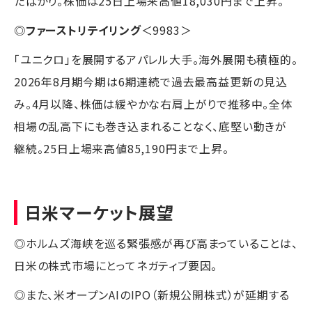
たばかり。株価は25日上場来高値18,030円まで上昇。
◎
ファーストリテイリング
＜9983＞
「ユニクロ」を展開するアパレル大手。海外展開も積極的。
2026年8月期今期は6期連続で過去最高益更新の見込
み。4月以降、株価は緩やかな右肩上がりで推移中。全体
相場の乱高下にも巻き込まれることなく、底堅い動きが
継続。25日上場来高値85,190円まで上昇。
日米マーケット展望
◎ホルムズ海峡を巡る緊張感が再び高まっていることは、
日米の株式市場にとってネガティブ要因。
◎また、米オープンAIのIPO（新規公開株式）が延期する