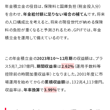
年金積立金の役目は、保険料と国庫負担（税金投入分）
を合わせ、
年金給付額に足りない場合の補てん
です。将来
の人口構成比を考えると、将来の現役世代が納める保険
料の負担が重くなると予測されるため、GPIFでは、年金
積立金を運用して備えているのです。
この年金積立金の
2023年10～12月期
の収益額は、プラ
ス5兆7,287億円、
期間収益率
は
2.62%
（運用手数料等
控除前の時間加重収益率）となりました。2001年度に市
場運用を始めてからの
累積収益額
は、132兆4,113億円。
収益率は、
年率換算
で
3.99％
です。