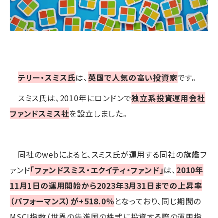
テリー・スミス氏
は、
英国で人気の高い投資家
です。
スミス氏は、2010年にロンドンで
独立系投資運用会社
ファンドスミス社
を設立しました。
同社のwebによると、スミス氏が運用する同社の旗艦フ
ァンド
「ファンドスミス・エクイティ・ファンド」
は、
2010年
11月1日の運用開始から2023年3月31日までの上昇率
（パフォーマンス）が+518.0％
となっており、同じ期間の
MSCI指数（世界の先進国の株式に投資する際の運用指