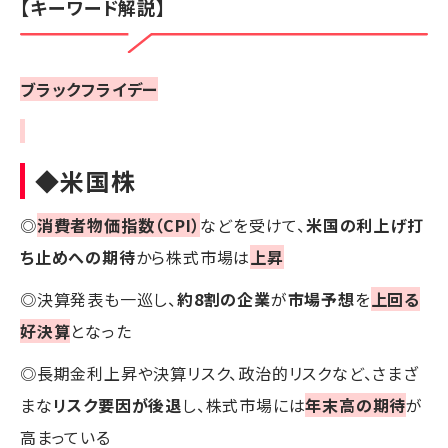
【キーワード解説】
ブラックフライデー
◆米国株
◎
消費者物価指数（CPI）
などを受けて、
米国の利上げ打
ち止めへの期待
から株式市場は
上昇
◎決算発表も一巡し、
約8割の企業
が
市場予想
を
上回る
好決算
となった
◎長期金利上昇や決算リスク、政治的リスクなど、さまざ
まな
リスク要因が後退
し、株式市場には
年末高の期待
が
高まっている