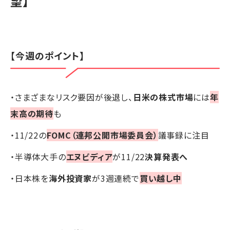
望】
【今週のポイント】
・さまざまなリスク要因が後退し、
日米の株式市場
には
年
末高の期待
も
・11/22の
FOMC（連邦公開市場委員会）
議事録に注目
・半導体大手の
エヌビディア
が11/22
決算発表へ
・日本株を
海外投資家
が3週連続で
買い越し中