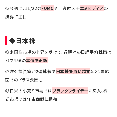
◎今週は、11/22の
FOMC
や半導体大手
エヌビディア
の
決算
に注目
◆日本株
◎米国株市場の上昇を受けて、週明けの
日経平均株価
は
バブル後の
高値を更新
◎海外投資家が
3週連続
で
日本株を買い越す
など、需給
面でのプラス要因も
◎日米の小売り市場では
ブラックフライデー
に突入、株
式市場では
年末商戦に期待