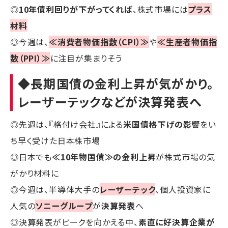
◎
10年債利回りが下がってくれば
、株式市場には
プラス
材料
◎今週は、
≪消費者物価指数（CPI）≫
や
≪生産者物価指
数（PPI）≫
に注目が集まりそう
◆長期国債の金利上昇が気がかり。
レーザーテックなどが決算発表へ
◎先週は、『格付け会社』による
米国債格下げの影響
をい
ち早く受けた日本株市場
◎日本でも
≪10年物国債≫の金利上昇
が株式市場の気
がかり材料に
◎今週は、半導体大手の
レーザーテック
、個人投資家に
人気の
ソニーグループ
が
決算発表
へ
◎決算発表がピークを向かえる中、
素直に好決算企業が