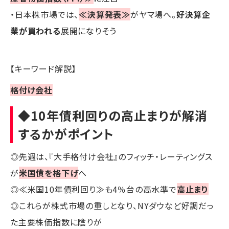
・日本株市場では、
≪決算発表≫
がヤマ場へ。
好決算企
業が買われる
展開になりそう
【キーワード解説】
格付け会社
◆10年債利回りの高止まりが解消
するかがポイント
◎先週は、『大手格付け会社』のフィッチ・レーティングス
が
米国債を格下げ
へ
◎≪米国10年債利回り≫も4％台の高水準で
高止まり
◎これらが株式市場の重しとなり、NYダウなど好調だっ
た主要株価指数に陰りが