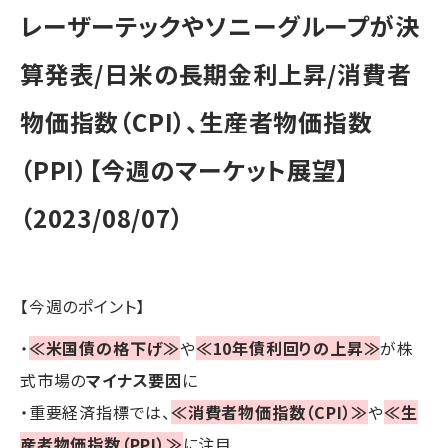
レーザーテックやソニーグループが決
算発表/日米の長期金利上昇/消費者
物価指数（CPI）、生産者物価指数
（PPI）【今週のマーケット展望】
（2023/08/07）
【今週のポイント】
・
≪米国債の格下げ≫
や
≪10年債利回りの上昇≫
が株
式市場の
マイナス要因
に
・重要経済指標では、
≪消費者物価指数（CPI）≫
や
≪生
産者物価指数（PPI）≫
に注目