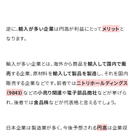
逆に、
輸入が多い企業
は円高が利益にとって
メリット
と
なります。
輸入が多い企業とは、海外から商品を
輸入して国内で販
売
する企業、原材料を
輸入して製品を製造
し、それを国内
販売する企業などです。前者では
ニトリホールディングス
（9843）
などの
小売り関連
や
電子部品商社
などが挙げら
れ、後者では
食品株
などが代表格と言えるでしょう。
日本企業は製造業が多く、今後予想される
円高
は企業収