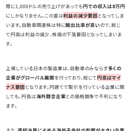
際に1,000ドルの売り上げがあっても
円での収入は8万円
にしかなりません。この差は
利益の減少要因
となってしま
います。自動車関連株は特に
輸出比率が高い
ので、総じ
て円高は利益の減少、株価の下落要因となってしまいま
す。
上場している日本の製造業は、自動車のみならず
多くの
企業がグローバル展開
を行っており、総じて
円高はマイ
ナス要因
となります。円建てで取引を行っている企業に関
しても、円高は
海外競合企業
との価格競争で不利になり
ます。
また、
連結決算に占める海外子会社の影響が大きい企業