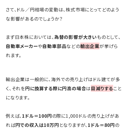
さて、ドル／円相場の変動は、株式市場にとってどのよう
な影響があるのでしょうか？
まず日本株においては、
為替の影響が大きい
ものとして、
自動車メーカー
や
自動車部品
などの
輸出企業
が挙げら
れます。
輸出企業は一般的に、海外での売り上げはドル建てが多
く、それを
円に換算する際に円高の場合
は
目減りする
こと
になります。
例えば、
1ドル＝100円
の際に1,000ドルの売り上げがあ
れば
円での収入は10万円
となりますが、
1ドル＝80円
の