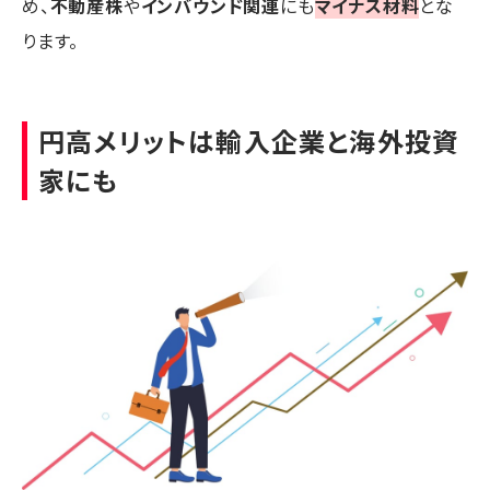
め、
不動産株
や
インバウンド関連
にも
マイナス材料
とな
ります。
円高メリットは輸入企業と海外投資
家にも