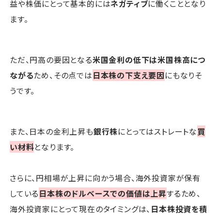
益や株価にとって基本的には
ネガティブ
に働くこととなり
ます。
ただ、円高の要因となる
米国金利の低下は米国株高につ
ながる
ため、その点では
日本株の下支え要因
にもなりそ
うです。
また、日本の金利上昇も
銀行株
にとってはストレートな
買
い材料
となります。
さらに、円相場が上昇に向かう場合、海外投資家が保有
している
日本株のドルベースでの価値は上昇
するため、
海外投資家にとって現在のタイミングは、
日本株投資を積