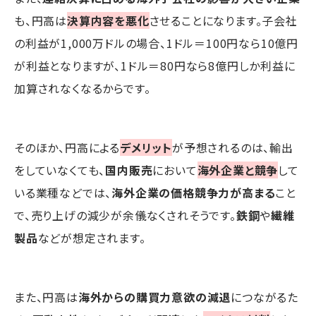
も、円高は
決算内容を悪化
させることになります。子会社
の利益が1,000万ドルの場合、1ドル＝100円なら10億円
が利益となりますが、1ドル＝80円なら8億円しか利益に
加算されなくなるからです。
そのほか、円高による
デメリット
が予想されるのは、輸出
をしていなくても、
国内販売
において
海外企業と競争
して
いる業種などでは、
海外企業の価格競争力が高まる
こと
で、売り上げの減少が余儀なくされそうです。
鉄鋼
や
繊維
製品
などが想定されます。
また、円高は
海外からの購買力意欲の減退
につながるた