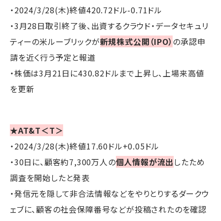
・2024/3/28(木)終値420.72ドル-0.71ドル
・3月28日取引終了後、出資するクラウド・データセキュリ
ティーの米ルーブリックが
新規株式公開（IPO）
の承認申
請を近く行う予定と報道
・株価は3月21日に430.82ドルまで上昇し、上場来高値
を更新
★AT&T＜T＞
・2024/3/28(木)終値17.60ドル+0.05ドル
・30日に、顧客約7,300万人の
個人情報が流出
したため
調査を開始したと発表
・発信元を隠して非合法情報などをやりとりするダークウ
ェブに、顧客の社会保障番号などが投稿されたのを確認