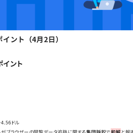
イント（4月2日）
ポイント
+4.56ドル
ルがブラウザーの閲覧データ追跡に関する
集団訴訟
で
和解
と報