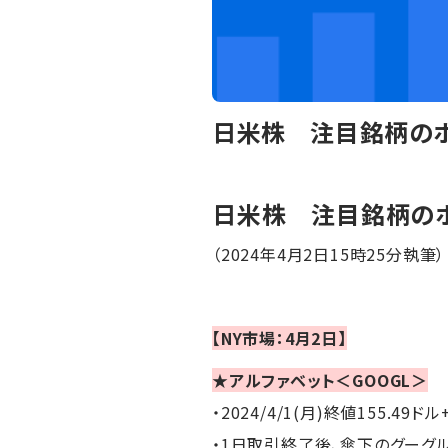
日米株 注目銘柄のポ
日米株 注目銘柄の
（2024年4月2日15時25分執筆）
【NY市場：4月2日】
★アルファベット＜GOOGL＞
・2024/4/1(月)終値155.49ドル
・1日取引終了後、傘下のグーグ