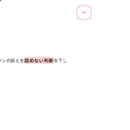
ソンの訴えを
認めない判断
を下し