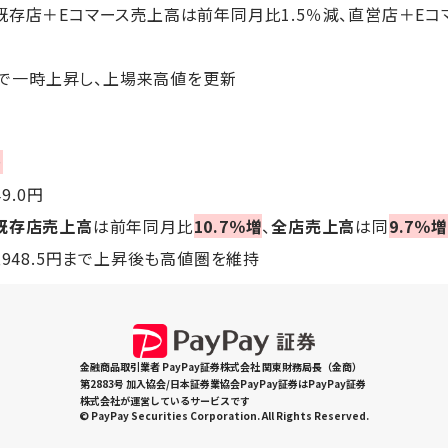
既存店＋Eコマース売上高は前年同月比1.5％減、直営店＋Eコ
円まで一時上昇し、上場来高値を更新
＞
49.0円
既存店売上高
は前年同月比
10.7％増
、
全店売上高
は同
9.7％増
,948.5円まで上昇後も高値圏を維持
金融商品取引業者 PayPay証券株式会社 関東財務局長（金商）
第2883号 加入協会/日本証券業協会PayPay証券はPayPay証券
株式会社が運営しているサービスです
© PayPay Securities Corporation. All Rights Reserved.