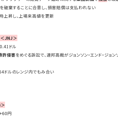
タを破棄することに合意し、損害賠償は支払われない
で一時上昇し、上場来高値を更新
＜JNJ＞
-0.41ドル
特許侵害
をめぐる訴訟で、連邦高裁がジョンソン・エンド・ジョン
164ドルのレンジ内でもみ合い
3＞
円+60円