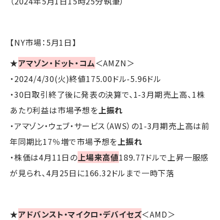
（2024年5月1日15時25分執筆）
【NY市場：5月1日】
★
アマゾン・ドット・コム
＜AMZN＞
・2024/4/30(火)終値175.00ドル-5.96ドル
・30日取引終了後に発表の決算で、1-3月期売上高、1株
あたり利益は市場予想を
上振れ
・アマゾン・ウェブ・サービス（AWS）の1-3月期売上高は前
年同期比17％増で市場予想を
上振れ
・株価は4月11日の
上場来高値
189.77ドルで上昇一服感
が見られ、4月25日に166.32ドルまで一時下落
★
アドバンスト・マイクロ・デバイセズ
＜AMD＞