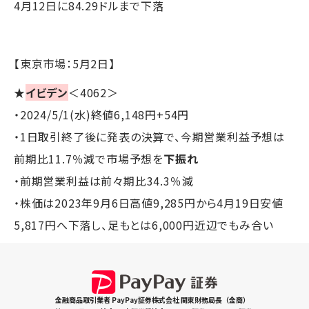
4月12日に84.29ドルまで下落
【東京市場：5月2日】
★
イビデン
＜4062＞
・2024/5/1(水)終値6,148円+54円
・1日取引終了後に発表の決算で、今期営業利益予想は
前期比11.7％減で市場予想を
下振れ
・前期営業利益は前々期比34.3％減
・株価は2023年9月6日高値9,285円から4月19日安値
5,817円へ下落し、足もとは6,000円近辺でもみ合い
金融商品取引業者 PayPay証券株式会社 関東財務局長（金商）