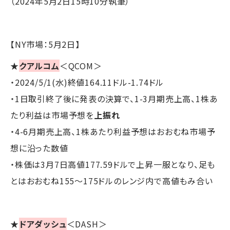
（2024年5月2日15時10分執筆）
【NY市場：5月2日】
★
クアルコム
＜QCOM＞
・2024/5/1(水)終値164.11ドル-1.74ドル
・1日取引終了後に発表の決算で、1-3月期売上高、1株あ
たり利益は市場予想を
上振れ
・4-6月期売上高、1株あたり利益予想はおおむね市場予
想に沿った数値
・株価は3月7日高値177.59ドルで上昇一服となり、足も
とはおおむね155～175ドルのレンジ内で高値もみ合い
★
ドアダッシュ
＜DASH＞