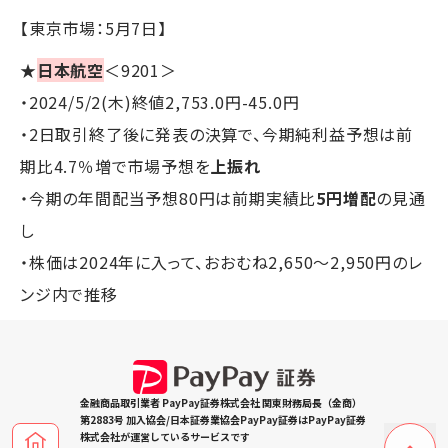
【東京市場：5月7日】
★
日本航空
＜9201＞
・2024/5/2(木)終値2,753.0円-45.0円
・2日取引終了後に発表の決算で、今期純利益予想は前
期比4.7％増で市場予想を
上振れ
・今期の年間配当予想80円は前期実績比
5円増配
の見通
し
・株価は2024年に入って、おおむね2,650～2,950円のレ
ンジ内で推移
金融商品取引業者 PayPay証券株式会社 関東財務局長（金商）
第2883号 加入協会/日本証券業協会PayPay証券はPayPay証券
株式会社が運営しているサービスです