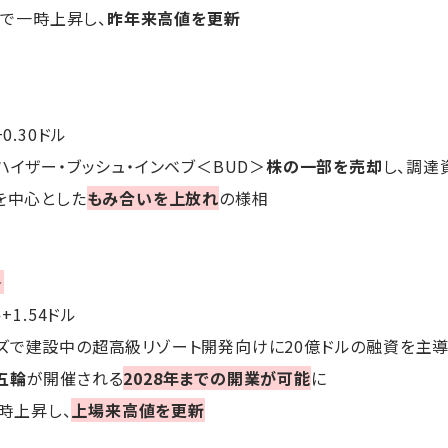
まで一時上昇し、
昨年来高値を更新
+0.30ドル
ハイザー・ブッシュ・インベブ＜BUD＞
株の一部を売却
し、調達
を中心とした
もみ合いを上放れ
の様相
＞
ル+1.54ドル
ズで建設中の超高級リゾート開発向けに20億ドルの融資を主
五輪
が開催される
2028年までの開業が可能
に
一時上昇し、
上場来高値を更新