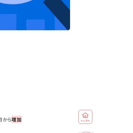
月から
増加