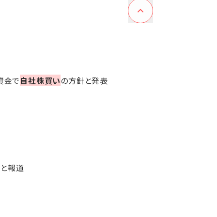
資金で
自社株買い
の方針と発表
導と報道