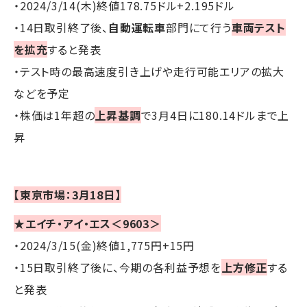
・2024/3/14(木)終値178.75ドル+2.195ドル
・14日取引終了後、
自動運転車
部門にて行う
車両テスト
を拡充
すると発表
・テスト時の最高速度引き上げや走行可能エリアの拡大
などを予定
・株価は1年超の
上昇基調
で3月4日に180.14ドルまで上
昇
【東京市場：3月18日】
★エイチ・アイ・エス＜9603＞
・2024/3/15(金)終値1,775円+15円
・15日取引終了後に、今期の各利益予想を
上方修正
する
と発表