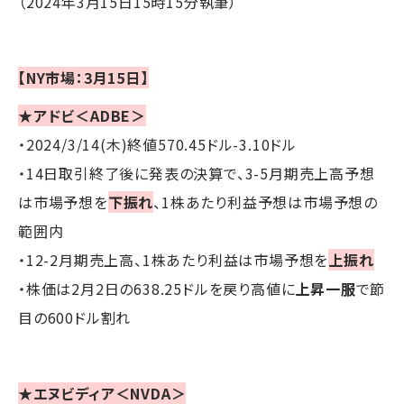
（2024年3月15日15時15分執筆）
【NY市場：3月15日】
★アドビ＜ADBE＞
・2024/3/14(木)終値570.45ドル-3.10ドル
・14日取引終了後に発表の決算で、3-5月期売上高予想
は市場予想を
下振れ
、1株あたり利益予想は市場予想の
範囲内
・12-2月期売上高、1株あたり利益は市場予想を
上振れ
・株価は2月2日の638.25ドルを戻り高値に
上昇一服
で節
目の600ドル割れ
★エヌビディア＜NVDA＞