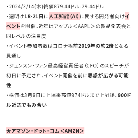
・2024/3/14(木)終値879.44ドル-29.44ドル
・週明け
18-21日
に
人工知能（AI）
に関する開発者向け
イ
ベント
を開催。近年はアップル＜AAPL＞の製品発表会と
同レベルの注目度
・イベント参加者数はコロナ禍前
2019年の約2倍
となる
見通し
・ジェンスン・ファン最高経営責任者（CFO）のスピーチが
初日に予定され、イベント開催を前に
思惑が広がる可能
性
・株価は3月8日に上場来高値974ドルまで上昇後、
900ド
ル近辺でもみ合い
★アマゾン・ドット・コム＜AMZN＞