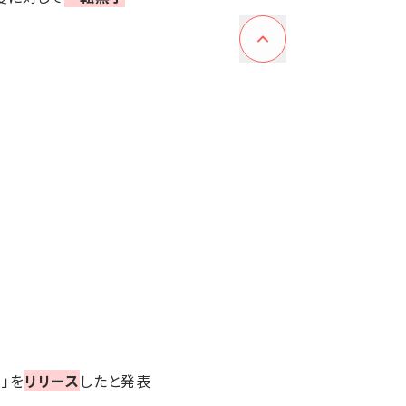
.」を
リリース
したと発表