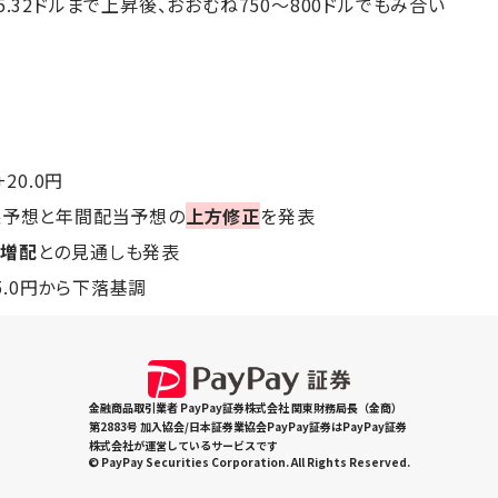
.32ドルまで上昇後、おおむね750～800ドルでもみ合い
+20.0円
益予想と年間配当予想の
上方修正
を発表
は
増配
との見通しも発表
05.0円から下落基調
金融商品取引業者 PayPay証券株式会社 関東財務局長（金商）
第2883号 加入協会/日本証券業協会PayPay証券はPayPay証券
株式会社が運営しているサービスです
© PayPay Securities Corporation. All Rights Reserved.