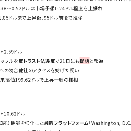
38～0.52ドルは市場予想0.24ドル程度を
上振れ
1.85ドルまで上昇後、95ドル前後で推移
ル+2.59ドル
アップルを
反トラスト法違反
で21日にも
提訴
と報道
能への競合他社のアクセスを妨げた疑い
場来高値199.62ドルで上昇一服の様相
ル+10.62ドル
工知能）機能を強化した
最新プラットフォーム
「Washington, D.C