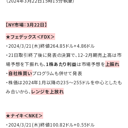
（2024年3月22日15時15分執筆）
【NY市場：3月22日】
★フェデックス＜FDX＞
・2024/3/21(木)終値264.85ドル+4.86ドル
・21日取引終了後に発表の決算で、12-2月期売上高は市
場予想を下振れも、
1株あたり利益
は市場予想を
上振れ
・
自社株買い
プログラムも併せて発表
・株価は2024年1月以降の235～255ドルを中心としたも
み合いから、
レンジを上放れ
★ナイキ＜NKE＞
・2024/3/21(木)終値100.82ドル+0.55ドル