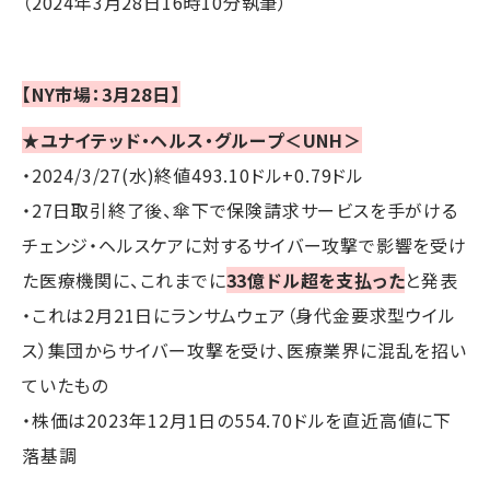
（2024年3月28日16時10分執筆）
【NY市場：3月28日】
★ユナイテッド・ヘルス・グループ＜UNH＞
・2024/3/27(水)終値493.10ドル+0.79ドル
・27日取引終了後、傘下で保険請求サービスを手がける
チェンジ・ヘルスケアに対するサイバー攻撃で影響を受け
た医療機関に、これまでに
33億ドル超を支払った
と発表
・これは2月21日にランサムウェア（身代金要求型ウイル
ス）集団からサイバー攻撃を受け、医療業界に混乱を招い
ていたもの
・株価は2023年12月1日の554.70ドルを直近高値に下
落基調