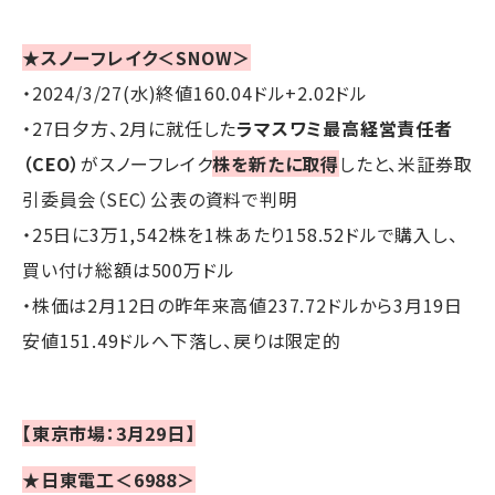
★スノーフレイク＜SNOW＞
・2024/3/27(水)終値160.04ドル+2.02ドル
・27日夕方、2月に就任した
ラマスワミ最高経営責任者
（CEO）
がスノーフレイク
株を新たに取得
したと、米証券取
引委員会（SEC）公表の資料で判明
・25日に3万1,542株を1株あたり158.52ドルで購入し、
買い付け総額は500万ドル
・株価は2月12日の昨年来高値237.72ドルから3月19日
安値151.49ドルへ下落し、戻りは限定的
【東京市場：3月29日】
★日東電工＜6988＞