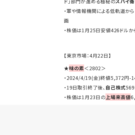
ド」部門が進める極秘の
スパイ
・軍や情報機関による低軌道か
画
・株価は1月25日安値426ドルから
【東京市場：4月22日】
★
味の素
＜2802＞
・2024/4/19(金)終値5,372円-
・19日取引終了後、
自己株式
56
・株価は1月23日の
上場来高値
6