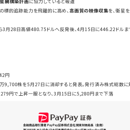
衛星網構築計画
に協力していると報道
らの標的追跡能力を飛躍的に高め、
高画質の映像収集
を、衛星
3月28日高値480.75ドルへ反発後、4月15日に446.22ドル
142円
9万9,700株を5月27日に消却すると発表。発行済み株式総数
,279円で上昇一服となり、3月15日に5,280円まで下落
金融商品取引業者 PayPay証券株式会社 関東財務局長（金商）
第2883号 加入協会/日本証券業協会PayPay証券はPayPay証券