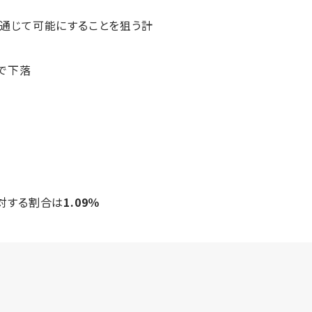
を通じて可能にすることを狙う計
まで下落
に対する割合は
1.09％