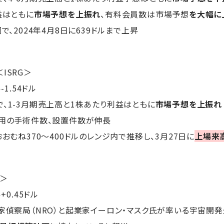
益はともに
市場予想を上振れ
、有料会員数は市場予想
を大幅に
で、2024年4月8日に639ドルまで上昇
＜ISRG＞
ル-1.54ドル
で、1-3月期売上高と1株あたり利益はともに
市場予想を上振れ
利用の手術件数、設置件数が伸長
おおむね370～400ドルのレンジ内で推移し、3月27日に
上場来
C＞
ル+0.45ドル
国家偵察局（NRO）と起業家イーロン・マスク氏が率いる宇宙開発