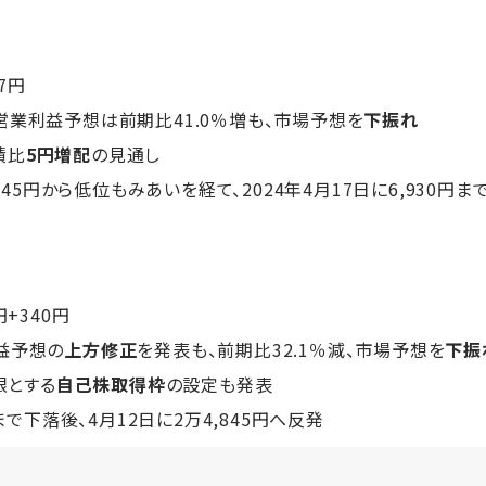
17円
営業利益予想は前期比41.0％増も、市場予想を
下振れ
績比
5円増配
の見通し
345円から低位もみあいを経て、2024年4月17日に6,930円ま
5円+340円
益予想の
上方修正
を発表も、前期比32.1％減、市場予想を
下振
限とする
自己株取得枠
の設定も発表
まで下落後、4月12日に2万4,845円へ反発