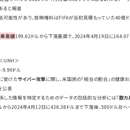
あると報道
可能性があり、放映権料はFIFAが当初見積もっていた40億ド
場来高値
199.62ドルから下落基調で、2024年4月19日に164.
＜UNH＞
ル-9.90ドル
月に受けた
サイバー攻撃
に関し、米国民の「相当の割合」の健康
を公表
関係した情報を特定するためのデータの包括的な分析には「
数カ
0ドルから2024年4月12日に436.38ドルまで下落後、500ドル台