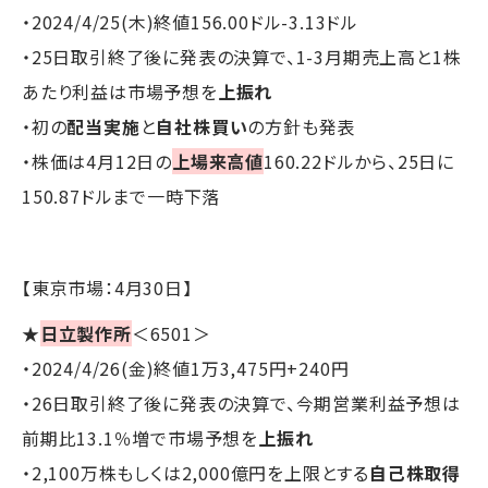
・2024/4/25(木)終値156.00ドル-3.13ドル
・25日取引終了後に発表の決算で、1-3月期売上高と1株
あたり利益は市場予想を
上振れ
・初の
配当実施
と
自社株買い
の方針も発表
・株価は4月12日の
上場来高値
160.22ドルから、25日に
150.87ドルまで一時下落
【東京市場：4月30日】
★
日立製作所
＜6501＞
・2024/4/26(金)終値1万3,475円+240円
・26日取引終了後に発表の決算で、今期営業利益予想は
前期比13.1％増で市場予想を
上振れ
・2,100万株もしくは2,000億円を上限とする
自己株取得