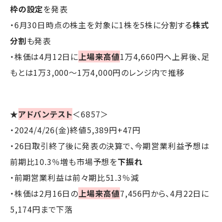
枠の設定
を発表
・6月30日時点の株主を対象に1株を5株に分割する
株式
分割
も発表
・株価は4月12日に
上場来高値
1万4,660円へ上昇後、足
もとは1万3,000～1万4,000円のレンジ内で推移
★
アドバンテスト
＜6857＞
・2024/4/26(金)終値5,389円+47円
・26日取引終了後に発表の決算で、今期営業利益予想は
前期比10.3％増も市場予想を
下振れ
・前期営業利益は前々期比51.3％減
・株価は2月16日の
上場来高値
7,456円から、4月22日に
5,174円まで下落