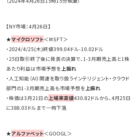
（2024年4月26日15時15分執筆）
【NY市場：4月26日】
★
マイクロソフト
＜MSFT＞
・2024/4/25(木)終値399.04ドル-10.02ドル
・25日取引終了後に発表の決算で、1-3月期売上高と1株
あたり利益は市場予想を
上振れ
・人工知能（AI）関連を取り扱うインテリジェント・クラウド
部門の1-3月期売上高も市場予想を
上振れ
・株価は3月21日の
上場来高値
430.82ドルから、4月25日
に388.03ドルまで一時下落
★
アルファベット
＜GOOGL＞