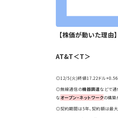
【株価が動いた理由】
AT&T＜T＞
◎12/5(火)終値17.22ドル+0.5
◎無線通信の
機器調達
などで通
な
オープン・ネットワーク
の構築
◎契約期間は5年、契約額は最大1