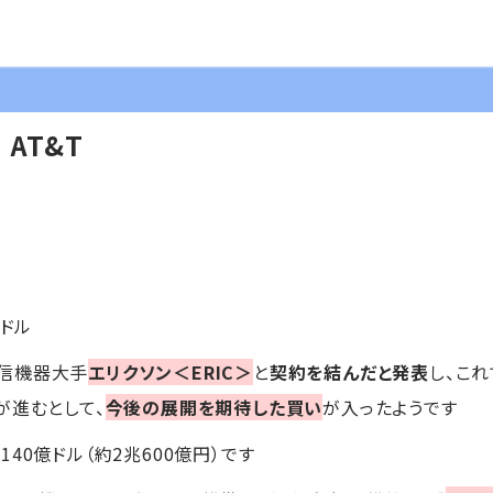
AT&T
6ドル
信機器大手
エリクソン＜ERIC＞
と
契約を結んだと発表
し、こ
が進むとして、
今後の展開を期待した買い
が入ったようです
40億ドル（約2兆600億円）です