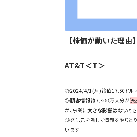
【株価が動いた理由】
AT&T＜T＞
◎2024/4/1(月)終値17.50ドル-
◎
顧客情報
約7,300万人分が
流
が、事業に
大きな影響はない
と
◎発信元を隠して情報をやりとり
います