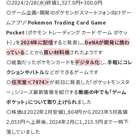
◎2024/2/28(水)終値1,527.0円+300.0円
◎ゲーム企画・開発のポケモンがスマートフォン向けゲー
ムアプリ「
Pokemon Trading Card Game
Pocket
（ポケモン トレーディング カード ゲーム ポケッ
ト）」を
2024年に配信
すると発表し、
DeNAが開発に携わ
っている
ことから
買い材料視
されたようです
◎紙製だったポケモンカードを
デジタル化
し、
手軽にコレ
クションやバトル
などができるゲームです
◎
任天堂＜7974＞
が前日に発表した「ポケットモンスタ
ー」シリーズ最新情報を紹介する
動画の中でも「ゲーム
ポケット」について取り上げられ
ました
◎株価は2022年2月安値1,604円から2023年5月高値
2,053円へ上昇後、2024年2月に1,213.5円まで一時下
落していました