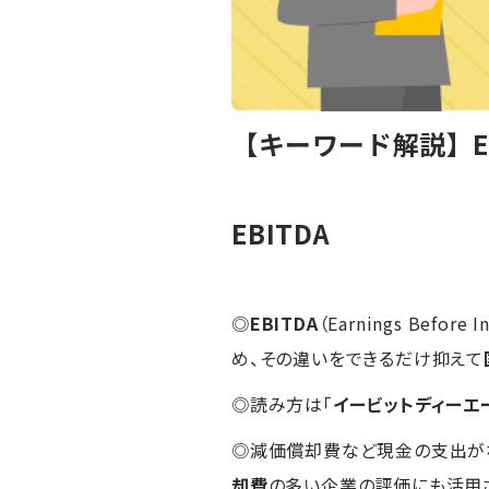
【キーワード解説】EB
EBITDA
◎
EBITDA
（Earnings Before
め、その違いをできるだけ抑えて
◎読み方は「
イービットディーエ
◎減価償却費など現金の支出が
却費
の多い企業の評価にも活用