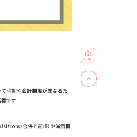
国によって税制や
会計制度が異なる
た
指標
です
cquisitions/合併と買収）や
減価償