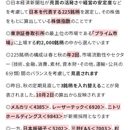
◎日本経済新聞社が
売買の活発さ
や
経営の安定度
など
を考慮して
日本を代表する225銘柄
を選定し、その株価
をもとに算出している
株価指数
のことです
◎
東京証券取引所
の最上位の市場である
「プライム市
場」
に上場する
約2,000銘柄
の中から選んでいます
◎225銘柄の構成は春と秋の
年2回
、市場流動性やセクタ
ー（技術、金融、消費、素材、資本財・その他、運輸・公共の
6分類）間のバランスを考慮して
見直されます
◎昨日、秋の定期見直しで
3銘柄を入れ替える
ことが発
表されました。
10月2日
の算出から反映されます
◎
メルカリ＜4385＞
、
レーザーテック＜6920＞
、
ニトリ
ホールディングス＜9843＞
が新規採用となります
◎一方、
日本板硝子＜5202＞
、
三井E&S＜7003＞
、
松