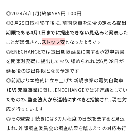
◎2024/4/1(月)終値585円-100円
◎3月29日取引終了後に、前期決算を法令の定める
提出
期限である4月1日までに提出できない見込み
と発表した
ことが嫌気され、
ストップ安
となったようです
◎ENECHANGEでは提出期限延長に関する承認申請書
を関東財務局に提出しており、認められれば6月28日が
延長後の提出期限となる予定です
◎前期より本格的に立ち上げた新規事業の
電気自動車
（EV）充電事業
に関し、ENECHANGEでは非連結としてい
たものの、
監査法人から連結にすべきと指摘
され、現在対
応を行っています
◎その監査手続きには3カ月程度の日数を要すると見込
まれ、外部調査委員会の調査結果を踏まえての対応も行