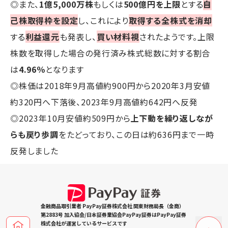
◎また、
1億5,000万株
もしくは
500億円を上限
とする
自
己株取得枠を設定
し、これにより
取得する全株式を消却
する
利益還元
も発表し、
買い材料視
されたようです。上限
株数を取得した場合の発行済み株式総数に対する割合
は
4.96％
となります
◎株価は2018年9月高値約900円から2020年3月安値
約320円へ下落後、2023年9月高値約642円へ反発
◎2023年10月安値約509円から
上下動を繰り返しなが
らも戻り歩調
をたどっており、この日は約636円まで一時
反発しました
金融商品取引業者 PayPay証券株式会社 関東財務局長（金商）
第2883号 加入協会/日本証券業協会PayPay証券はPayPay証券
株式会社が運営しているサービスです