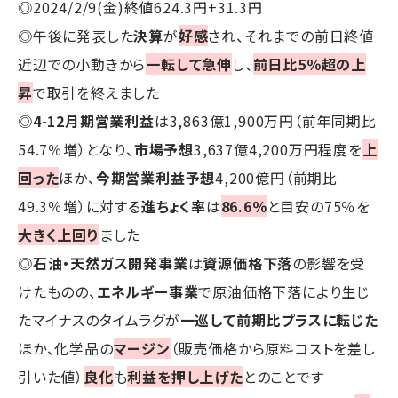
◎2024/2/9(金)終値624.3円+31.3円
◎午後に発表した
決算
が
好感
され、それまでの前日終値
近辺での小動きから
一転して急伸
し、
前日比5％超の上
昇
で取引を終えました
◎
4-12月期営業利益
は3,863億1,900万円（前年同期比
54.7％増）となり、
市場予想
3,637億4,200万円程度を
上
回った
ほか、
今期営業利益予想
4,200億円（前期比
49.3％増）に対する
進ちょく率
は
86.6％
と目安の75％を
大きく上回り
ました
◎
石油・天然ガス開発事業
は
資源価格下落
の影響を受
けたものの、
エネルギー事業
で原油価格下落により生じ
たマイナスのタイムラグが
一巡して前期比プラスに転じた
ほか、化学品の
マージン
（販売価格から原料コストを差し
引いた値）
良化
も
利益を押し上げた
とのことです