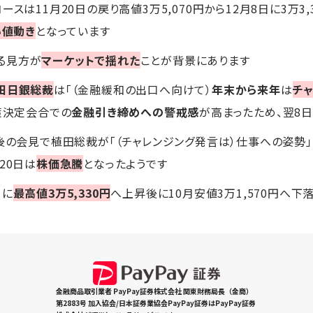
スは11月20日の戻り高値3万5,070円から12月8日に3万3,
い値動き
となっています
る見方が
マーケットで揺れた
ことが背景にあります
田日銀総裁
は「（金融緩和の出口へ向けて）
年末から来年
は
チ
策決定会合での
金融引き締めへの警戒感
が高まったため、翌8
合後の会見で植田総裁が「（チャレンジング発言は）仕事への姿勢」
20日は
株価急騰
となったようです
月に
最高値3万5,330円
へ上昇後に10月安値3万1,570円へ下落
金融商品取引業者 PayPay証券株式会社 関東財務局長（金商）
第2883号 加入協会/日本証券業協会PayPay証券はPayPay証券