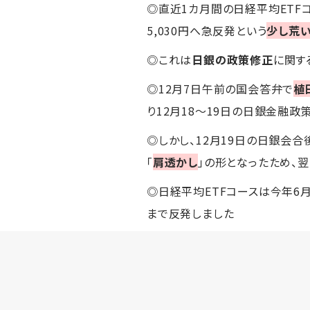
◎直近1カ月間の日経平均ETFコー
5,030円へ急反発という
少し荒
◎これは
日銀の政策修正
に関す
◎12月7日午前の国会答弁で
植
り12月18～19日の日銀金融政
◎しかし、12月19日の日銀会
「
肩透かし
」の形となったため、翌
◎日経平均ETFコースは今年6
まで反発しました