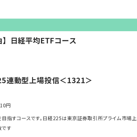
】日経平均ETFコース
経225連動型上場投信＜1321＞
110円
目指すコースです。日経225は東京証券取引所プライム市場上
数です