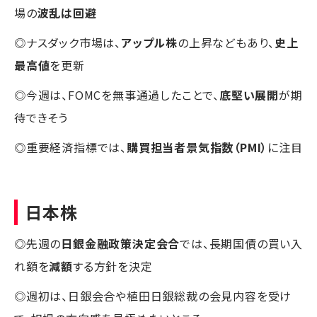
場の
波乱は回避
◎ナスダック市場は、
アップル株
の上昇などもあり、
史上
最高値
を更新
◎今週は、FOMCを無事通過したことで、
底堅い展開
が期
待できそう
◎重要経済指標では、
購買担当者景気指数（PMI）
に注目
日本株
◎先週の
日銀金融政策決定会合
では、長期国債の買い入
れ額を
減額
する方針を決定
◎週初は、日銀会合や植田日銀総裁の会見内容を受け