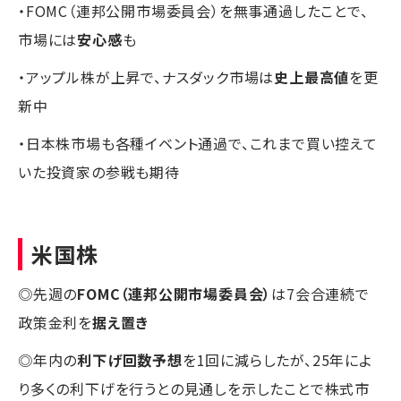
・FOMC（連邦公開市場委員会）を無事通過したことで、
市場には
安心感
も
・アップル株が上昇で、ナスダック市場は
史上最高値
を更
新中
・日本株市場も各種イベント通過で、これまで買い控えて
いた投資家の参戦も期待
米国株
◎先週の
FOMC（連邦公開市場委員会）
は7会合連続で
政策金利を
据え置き
◎年内の
利下げ回数予想
を1回に減らしたが、25年によ
り多くの利下げを行うとの見通しを示したことで株式市