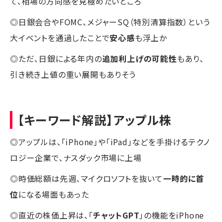
て、相場の方向感を見極めたいところ
◎日銀会合やFOMC、メジャーSQ（特別清算指数）という
大イベントを通過したことで
安心感
も浮上か
◎ただ、日銀による年内の
追加利上げの可能性
もあり、
引き続き上値の重い展開もありそう
【キーワード解説】アップル株
◎アップルは、「iPhone」や「iPad」などを手掛けるテクノ
ロジー企業で、ナスダック市場に上場
◎時価総額は先週、マイクロソフトを抜いて
一時的に首
位
になる場面もあった
◎直近の株価上昇は、「
チャットGPT
」の機能をiPhone