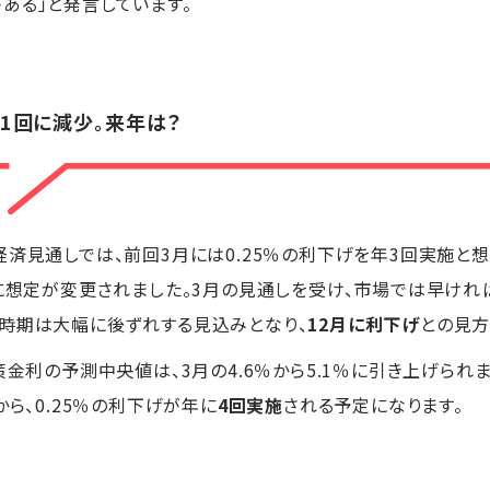
ある」と発言しています。
1回に減少。来年は？
経済見通しでは、前回3月には0.25％の利下げを年3回実施と
に想定が変更されました。3月の見通しを受け、市場では早けれ
時期は大幅に後ずれする見込みとなり、
12月に利下げ
との見方
策金利の予測中央値は、3月の4.6％から5.1％に引き上げられま
から、0.25％の利下げが年に
4回実施
される予定になります。