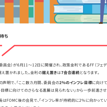
待ち
委員会）が6月11～12日に開催され、政策金利であるFF（フェ
に据え置かれました。金利の
据え置き
は
7会合連続
となります。
Cの声明で、「ここ数カ月間、委員会の
2％のインフレ目標
に向け
フレ目標に向けてのさらなる進展は見られない」から一歩前進させ
長はFOMC後の会見で、「インフレ率が持続的に2％に向かって