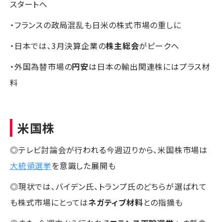
スタートへ
・フランスの政局混乱も日米の株式市場の重しに
・日本では、3月決算企業の
株主総会
がピークへ
・外国為替市場の
円安
は日本の輸出関連株にはプラス材
料
米国株
◎テレビ討論会が行われる今週辺りから、米国株市場は
大統領選挙
を意識した展開も
◎現状では、バイデン氏、トランプ氏のどちらが選ばれて
も株式市場にとっては
ネガティブ材料
との指摘も