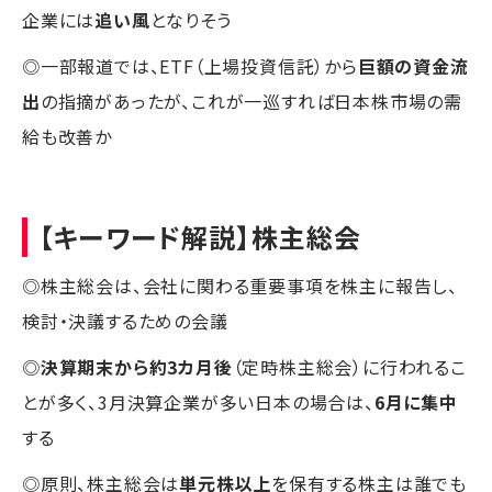
企業には
追い風
となりそう
◎一部報道では、ETF（上場投資信託）から
巨額の資金流
出
の指摘があったが、これが一巡すれば日本株市場の需
給も改善か
【キーワード解説】株主総会
◎株主総会は、会社に関わる重要事項を株主に報告し、
検討・決議するための会議
◎
決算期末から約3カ月後
（定時株主総会）に行われるこ
とが多く、3月決算企業が多い日本の場合は、
6月に集中
する
◎原則、株主総会は
単元株以上
を保有する株主は誰でも