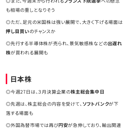
◎また、今週末から行われる
フランス下院選挙
への懸念
も相場の重しとなりそう
◎ただ、足元の米国株は強い展開で、大きく下げる場面は
押し目買い
のチャンスか
◎先行する半導体株が売られ、景気敏感株などの
出遅れ
株
が買われる展開も
日本株
◎今週27日は、３月決算企業の
株主総会集中日
◎先週は、株主総会の内容を受けて、
ソフトバンク
が下
落する場面も
◎外国為替市場では再び
円安
が急伸しており、輸出関連