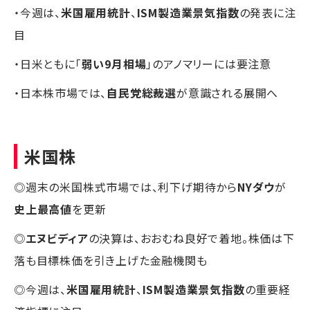
・今週は、
米国雇用統計
、
ISM製造業景気指数
の発表に注
目
・日米ともに「
弱い9月相場
」のアノマリーには要注意
・日本株市場では、
自民党総裁選
が意識される展開へ
米国株
◎週末の米国株式市場では、利下げ期待から
NYダウ
が
史上最高値
を更新
◎
エヌビディア
の決算は、おおむね良好で着地。株価は下
落も目標株価を引き上げた金融機関も
◎今週は、
米国雇用統計
、
ISM製造業景気指数
の重要経