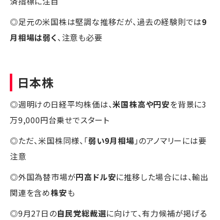
済指標に注目
◎足元の米国株は堅調な推移だが、過去の経験則では
9
月相場は弱く
、注意も必要
日本株
◎週明けの日経平均株価は、
米国株高や円安
を背景に3
万9,000円台乗せでスタート
◎ただ、米国株同様、「
弱い9月相場
」のアノマリーには要
注意
◎外国為替市場が
円高ドル安
に推移した場合には、輸出
関連を含め
株安
も
◎9月27日の
自民党総裁選
に向けて、有力候補が掲げる