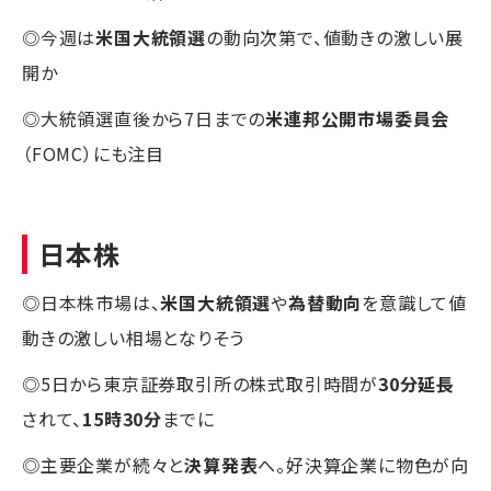
◎今週は
米国大統領選
の動向次第で、値動きの激しい展
開か
◎大統領選直後から7日までの
米連邦公開市場委員会
（FOMC）にも注目
日本株
◎日本株市場は、
米国大統領選
や
為替動向
を意識して値
動きの激しい相場となりそう
◎5日から東京証券取引所の株式取引時間が
30分延長
されて、
15時30分
までに
◎主要企業が続々と
決算発表
へ。好決算企業に物色が向