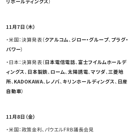
リホールディングス
）
11月7日（木）
・米国：決算発表（
クアルコム
、
ジロー・グループ
、
プラグ・
パワー
）
・日本：決算発表（
日本電信電話
、
富士フイルムホールデ
ィングス
、
日本製鉄
、
ローム
、
太陽誘電
、
マツダ
、
三菱地
所
、
KADOKAWA
、
レノバ
、
キリンホールディングス
、
日産
自動車
）
11月8日（金）
・米国：政策金利、パウエルFRB議長会見