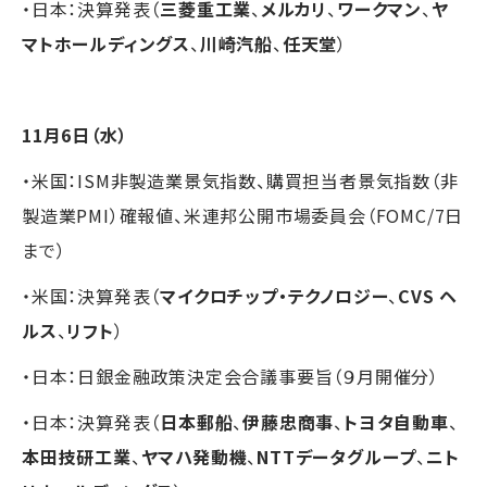
・日本：決算発表（
三菱重工業
、
メルカリ
、
ワークマン
、
ヤ
マトホールディングス
、
川崎汽船
、
任天堂
）
11月6日（水）
・米国：ISM非製造業景気指数、購買担当者景気指数（非
製造業PMI）確報値、米連邦公開市場委員会（FOMC/7日
まで）
・米国：決算発表（
マイクロチップ・テクノロジー
、
CVS ヘ
ルス
、
リフト
）
・日本：日銀金融政策決定会合議事要旨（９月開催分）
・日本：決算発表（
日本郵船
、
伊藤忠商事
、
トヨタ自動車
、
本田技研工業
、
ヤマハ発動機
、
NTTデータグループ
、
ニト