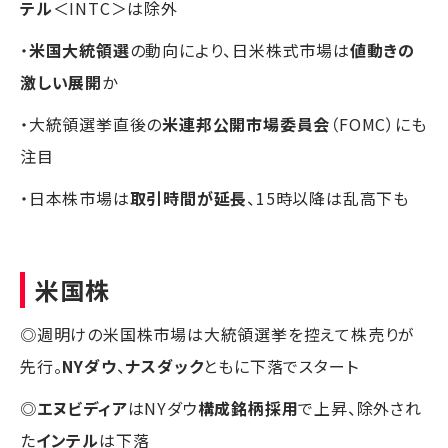
テル
＜INTC＞は除外
・
米国大統領選
の動向により、日米株式市場は
値動きの
激しい展開
か
・大統領選挙直後の
米連邦公開市場委員会
（FOMC）にも
注目
・日本株市場は
取引時間が延長
、15時以降は乱高下も
米国株
◎週明けの米国株市場は大統領選挙を控えて株売りが
先行。
NYダウ
、
ナスダック
ともに下落でスタート
◎
エヌビディア
はNYダウ
構成銘柄採用
で上昇、除外され
た
インテル
は下落