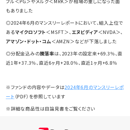
ブル＜PG＞やメルク＜MRK＞が相場の重しになった面
もありました
◎2024年6月のマンスリーレポートにおいて、組入上位で
ある
マイクロソフト
＜MSFT＞、
エヌビディア
＜NVDA＞、
アマゾン・ドット・コム
＜AMZN＞などが下落しました
◎分配金込みの
騰落率
は、2023年の設定来+69.3％、直
近1年+37.3％、直近6ヶ月+28.0％、直近1ヶ月+6.8％
※ファンドの内容やデータは
2024年6月のマンスリーレポ
ート
（PDF）を参照しています
※詳細な商品性は目論見書をご覧ください