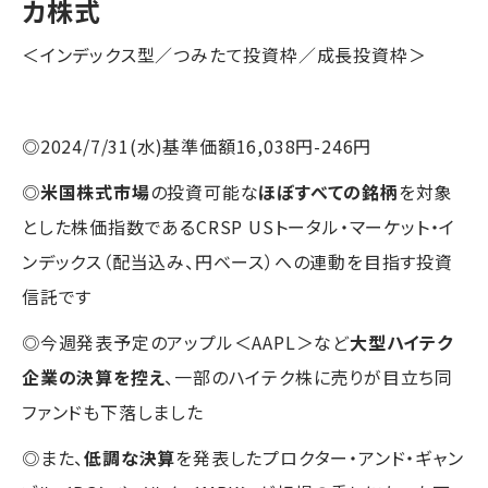
カ株式
＜インデックス型／つみたて投資枠／成長投資枠＞
◎2024/7/31(水)基準価額16,038円-246円
◎
米国株式市場
の投資可能な
ほぼすべての銘柄
を対象
とした株価指数であるCRSP USトータル・マーケット・イ
ンデックス（配当込み、円ベース）への連動を目指す投資
信託です
◎今週発表予定のアップル＜AAPL＞など
大型ハイテク
企業の決算を控え
、一部のハイテク株に売りが目立ち同
ファンドも下落しました
◎また、
低調な決算
を発表したプロクター・アンド・ギャン