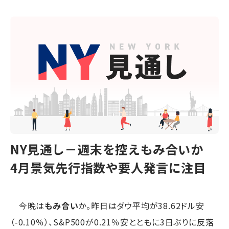
NY見通し－週末を控えもみ合いか
4月景気先行指数や要人発言に注目
今晩は
もみ合い
か。昨日はダウ平均が38.62ドル安
（-0.10％）、S&P500が0.21％安とともに3日ぶりに反落