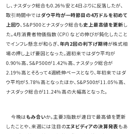
し、ナスダック総合も0.26％安と4日ぶりに反落したが、
取引時間中では
ダウ平均が一時節目の4万ドルを初めて
上回り
、S&P500とナスダック総合も
史上最高値を更新
し
た。4月消費者物価指数（CPI）などの伸びが鈍化したこと
でインフレ懸念が和らぎ、
年内2回の利下げ期待
が株式相
場の押し上げ要因となった。週初来ではダウ平均が
0.90％高、S&P500が1.42％高、ナスダック総合が
2.19％高とそろって4週続伸ペースとなり、年初来ではダ
ウ平均が5.78％高となったほか、S&P500が11.05％高、
ナスダック総合が11.24％高の大幅高となった。
今晩は
もみ合い
か。主要3指数が連日で最高値を更新
したことや、来週には注目の
エヌビディアの決算発表
もあ