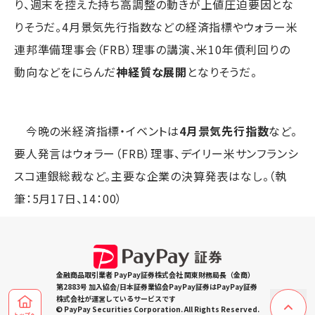
り、週末を控えた持ち高調整の動きが上値圧迫要因とな
りそうだ。4月景気先行指数などの経済指標やウォラー米
連邦準備理事会（FRB）理事の講演、米10年債利回りの
動向などをにらんだ
神経質な展開
となりそうだ。
今晩の米経済指標・イベントは
4月景気先行指数
など。
要人発言はウォラー（FRB）理事、デイリー米サンフランシ
スコ連銀総裁など。主要な企業の決算発表はなし。（執
筆：5月17日、14：00）
金融商品取引業者 PayPay証券株式会社 関東財務局長（金商）
第2883号 加入協会/日本証券業協会PayPay証券はPayPay証券
株式会社が運営しているサービスです
© PayPay Securities Corporation. All Rights Reserved.