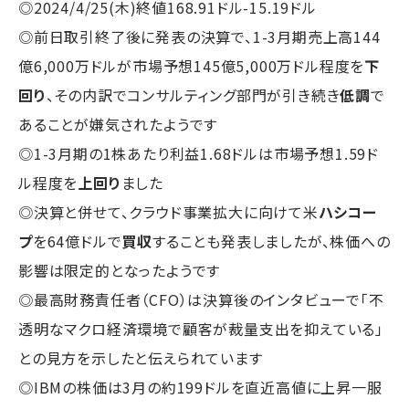
◎2024/4/25(木)終値168.91ドル-15.19ドル
◎前日取引終了後に発表の決算で、1-3月期売上高144
億6,000万ドルが市場予想145億5,000万ドル程度を
下
回り
、その内訳でコンサルティング部門が引き続き
低調
で
あることが嫌気されたようです
◎1-3月期の1株あたり利益1.68ドルは市場予想1.59ド
ル程度を
上回り
ました
◎決算と併せて、クラウド事業拡大に向けて米
ハシコー
プ
を64億ドルで
買収
することも発表しましたが、株価への
影響は限定的となったようです
◎最高財務責任者（CFO）は決算後のインタビューで「不
透明なマクロ経済環境で顧客が裁量支出を抑えている」
との見方を示したと伝えられています
◎IBMの株価は3月の約199ドルを直近高値に上昇一服