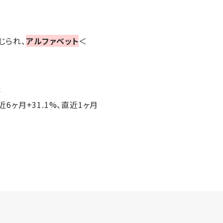
報じられ、
アルファベット
＜
た
直近6ヶ月+31.1%、直近1ヶ月