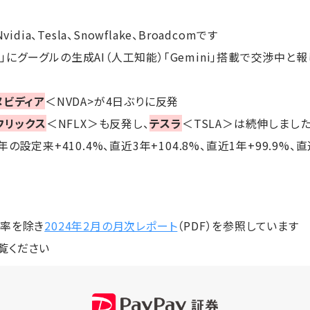
vidia、Tesla、Snowflake、Broadcomです
ne」にグーグルの生成AI（人工知能）「Gemini」搭載で交渉中と
ヌビディア
＜NVDA>が4日ぶりに反発
フリックス
＜NFLX＞も反発し、
テスラ
＜TSLA＞は続伸しまし
8年の設定来+410.4%、直近3年+104.8%、直近1年+99.9%、
落率を除き
2024年2月の月次レポート
（PDF）を参照しています
覧ください