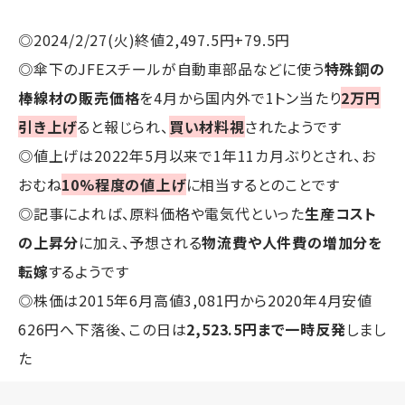
◎2024/2/27(火)終値2,497.5円+79.5円
◎傘下のJFEスチールが自動車部品などに使う
特殊鋼の
棒線材の販売価格
を4月から国内外で1トン当たり
2万円
引き上げ
ると報じられ、
買い材料視
されたようです
◎値上げは2022年5月以来で1年11カ月ぶりとされ、お
おむね
10%程度の値上げ
に相当するとのことです
◎記事によれば、原料価格や電気代といった
生産コスト
の上昇分
に加え、予想される
物流費や人件費の増加分を
転嫁
するようです
◎株価は2015年6月高値3,081円から2020年4月安値
626円へ下落後、この日は
2,523.5円まで一時反発
しまし
た