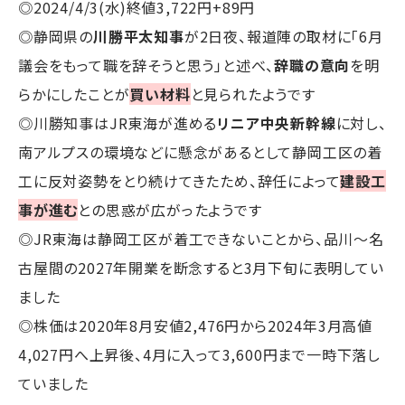
◎2024/4/3(水)終値3,722円+89円
◎静岡県の
川勝平太知事
が2日夜、報道陣の取材に「6月
議会をもって職を辞そうと思う」と述べ、
辞職の意向
を明
らかにしたことが
買い材料
と見られたようです
◎川勝知事はJR東海が進める
リニア中央新幹線
に対し、
南アルプスの環境などに懸念があるとして静岡工区の着
工に反対姿勢をとり続けてきたため、辞任によって
建設工
事が進む
との思惑が広がったようです
◎JR東海は静岡工区が着工できないことから、品川～名
古屋間の2027年開業を断念すると3月下旬に表明してい
ました
◎株価は2020年8月安値2,476円から2024年3月高値
4,027円へ上昇後、4月に入って3,600円まで一時下落し
ていました