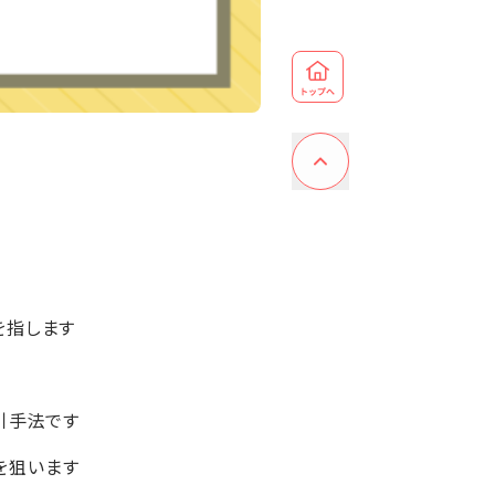
を指します
引手法です
を狙います