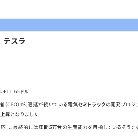
】テスラ
ル+11.65ドル
（CEO）が、遅延が続いている
電気セミトラック
の開発プロジ
幅上昇
となりました
応し、最終的には
年間5万台
の生産能力を目指しているそうで